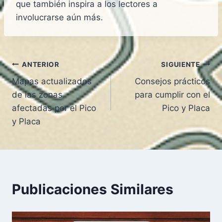
que también inspira a los lectores a
involucrarse aún más.
Navegación
ANTERIOR
SIGUIENTE
Mapas actualizados
Consejos prácticos
de
de las zonas
para cumplir con el
entradas
afectadas por el Pico
Pico y Placa
y Placa
Publicaciones Similares