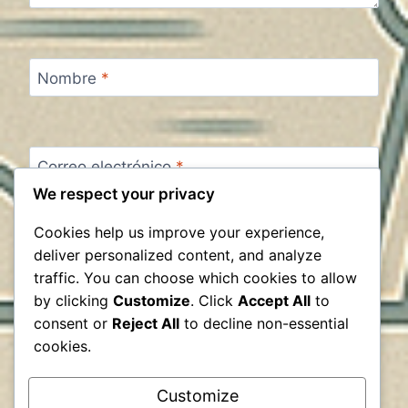
Nombre
*
Correo electrónico
*
We respect your privacy
Cookies help us improve your experience,
Web
deliver personalized content, and analyze
traffic. You can choose which cookies to allow
by clicking
Customize
. Click
Accept All
to
Guarda mi nombre, correo electrónico y web en
este navegador para la próxima vez que
consent or
Reject All
to decline non-essential
comente.
cookies.
Customize